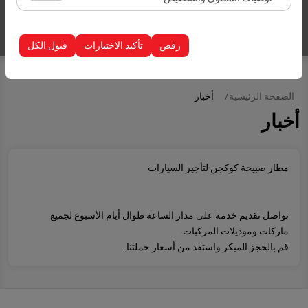
الظهور، معدل النقر).
تُستخدم ملفات تعريف الارتباط هذه لضمان اتساق واستمرارية
إدراج سيارات
تجربتك على المنصة من خلال حفظ إعدادات واجهة المستخدم،
رفض
تأكيد الاختيارات
قبول الكل
وتفضيلات اللغة، والإعدادات الأخرى.
الصفحة الرئيسية
أخبار
أخبار
مطار صبيحة كوكجن لتأجير السيارات
نواصل تقديم خدمة على مدار الساعة طوال أيام الأسبوع لجميع
ماركات وموديلات المركبات.
قم بالحجز المبكر واستفد من أسعار حملتنا.