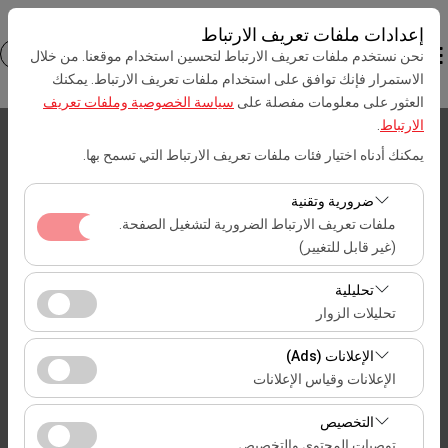
إعدادات ملفات تعريف الارتباط
نحن نستخدم ملفات تعريف الارتباط لتحسين استخدام موقعنا. من خلال
الاستمرار فإنك توافق على استخدام ملفات تعريف الارتباط. يمكنك
العثور على معلومات مفصلة على
سياسة الخصوصية وملفات تعريف
الارتباط
.
بيك اب الموقع
يمكنك أدناه اختيار فئات ملفات تعريف الارتباط التي تسمح بها.
İstanbul مطار صبيحة كوكجن (SAW)
ضرورية وتقنية
ملفات تعريف الارتباط الضرورية لتشغيل الصفحة.
تحديد موقع مختلف الانزال
(غير قابل للتغيير)
تعد ملفات تعريف الارتباط هذه ضرورية لعمل الموقع بشكل
تاريخ الالتقاط والوقت
تحليلية
صحيح، والأمان، وإدارة الجلسات، والوظائف الأساسية. لا يمكن
تحليلات الزوار
تعطيلها.
09:00
تتيح لنا ملفات تعريف الارتباط هذه تحليل كيفية استخدام موقعنا
الإعلانات (Ads)
(عدد الزوار، الصفحات الأكثر زيارة، سلوك المستخدمين).
تاريخ العودة والوقت
الإعلانات وقياس الإعلانات
تُستخدم هذه البيانات لقياس أداء الموقع وتحسين تجربة
تتيح لنا ملفات تعريف الارتباط هذه عرض إعلانات مخصصة
المستخدم بشكل مستمر.
09:00
التخصيص
تتناسب مع اهتماماتك وقياس فعالية حملاتنا الإعلانية (عدد مرات
توصيات المحتوى والتخصيص