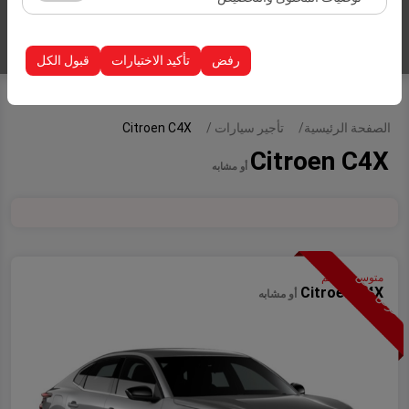
الظهور، معدل النقر).
تُستخدم ملفات تعريف الارتباط هذه لضمان اتساق واستمرارية
إدراج سيارات
تجربتك على المنصة من خلال حفظ إعدادات واجهة المستخدم،
رفض
تأكيد الاختيارات
قبول الكل
وتفضيلات اللغة، والإعدادات الأخرى.
الصفحة الرئيسية
تأجير سيارات
Citroen C4X
Citroen C4X
أو مشابه
عرض خاص
متوسطة حجم
Citroen C4X
أو مشابه