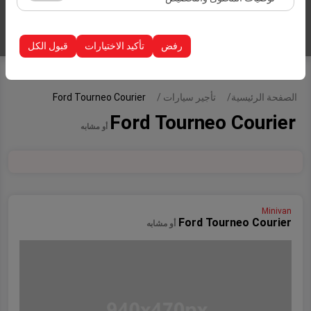
الظهور، معدل النقر).
تُستخدم ملفات تعريف الارتباط هذه لضمان اتساق واستمرارية
إدراج سيارات
تجربتك على المنصة من خلال حفظ إعدادات واجهة المستخدم،
رفض
تأكيد الاختيارات
قبول الكل
وتفضيلات اللغة، والإعدادات الأخرى.
الصفحة الرئيسية
تأجير سيارات
Ford Tourneo Courier
Ford Tourneo Courier
أو مشابه
Minivan
Ford Tourneo Courier
أو مشابه