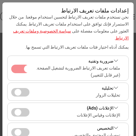
إعدادات ملفات تعريف الارتباط
نحن نستخدم ملفات تعريف الارتباط لتحسين استخدام موقعنا. من خلال
الاستمرار فإنك توافق على استخدام ملفات تعريف الارتباط. يمكنك
العثور على معلومات مفصلة على
سياسة الخصوصية وملفات تعريف
الارتباط
.
بيك اب الموقع
يمكنك أدناه اختيار فئات ملفات تعريف الارتباط التي تسمح بها.
İstanbul مطار صبيحة كوكجن (SAW)
ضرورية وتقنية
ملفات تعريف الارتباط الضرورية لتشغيل الصفحة.
تحديد موقع مختلف الانزال
(غير قابل للتغيير)
تعد ملفات تعريف الارتباط هذه ضرورية لعمل الموقع بشكل
تاريخ الالتقاط والوقت
تحليلية
صحيح، والأمان، وإدارة الجلسات، والوظائف الأساسية. لا يمكن
تحليلات الزوار
تعطيلها.
09:00
تتيح لنا ملفات تعريف الارتباط هذه تحليل كيفية استخدام موقعنا
الإعلانات (Ads)
(عدد الزوار، الصفحات الأكثر زيارة، سلوك المستخدمين).
تاريخ العودة والوقت
الإعلانات وقياس الإعلانات
تُستخدم هذه البيانات لقياس أداء الموقع وتحسين تجربة
تتيح لنا ملفات تعريف الارتباط هذه عرض إعلانات مخصصة
المستخدم بشكل مستمر.
09:00
التخصيص
تتناسب مع اهتماماتك وقياس فعالية حملاتنا الإعلانية (عدد مرات
توصيات المحتوى والتخصيص