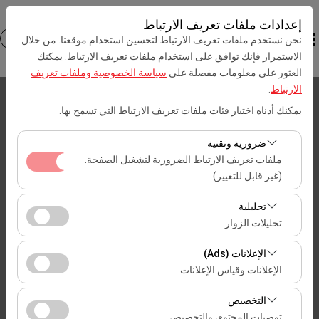
إعدادات ملفات تعريف الارتباط
نحن نستخدم ملفات تعريف الارتباط لتحسين استخدام موقعنا. من خلال
الاستمرار فإنك توافق على استخدام ملفات تعريف الارتباط. يمكنك
العثور على معلومات مفصلة على
سياسة الخصوصية وملفات تعريف
الارتباط
.
بيك اب الموقع
يمكنك أدناه اختيار فئات ملفات تعريف الارتباط التي تسمح بها.
İstanbul مطار صبيحة كوكجن (SAW)
ضرورية وتقنية
ملفات تعريف الارتباط الضرورية لتشغيل الصفحة.
تحديد موقع مختلف الانزال
(غير قابل للتغيير)
تعد ملفات تعريف الارتباط هذه ضرورية لعمل الموقع بشكل
تاريخ الالتقاط والوقت
تحليلية
صحيح، والأمان، وإدارة الجلسات، والوظائف الأساسية. لا يمكن
تحليلات الزوار
تعطيلها.
09:00
تتيح لنا ملفات تعريف الارتباط هذه تحليل كيفية استخدام موقعنا
الإعلانات (Ads)
(عدد الزوار، الصفحات الأكثر زيارة، سلوك المستخدمين).
تاريخ العودة والوقت
الإعلانات وقياس الإعلانات
تُستخدم هذه البيانات لقياس أداء الموقع وتحسين تجربة
تتيح لنا ملفات تعريف الارتباط هذه عرض إعلانات مخصصة
المستخدم بشكل مستمر.
09:00
التخصيص
تتناسب مع اهتماماتك وقياس فعالية حملاتنا الإعلانية (عدد مرات
توصيات المحتوى والتخصيص