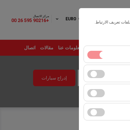
مركز الاتصال
ول
EURO
AR
+90216 595 26 00
فات تعريف الارتباط.
سيارات
تأجير المواقع
معلومات عنا
مقالات
اتصال
قت
ساسية. لا يمكن تعطيلها.
إدراج سيارات
09:00
ك المستخدمين). تُستخدم
لانية (عدد مرات الظهور،
ت واجهة المستخدم،