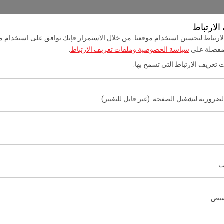
لارتباط
حجزي
تسجيل الدخ
رتباط لتحسين استخدام موقعنا. من خلال الاستمرار فإنك توافق على استخدام مل
 مفصلة على
سياسة الخصوصية وملفات تعريف الارتباط
.
ت تعريف الارتباط التي تسمح بها.
الصفحة الرئيسية
تأجير 
ضرورية لتشغيل الصفحة. (غير قابل للتغيير)
تاريخ الالتقاط والوقت
تاريخ العودة والو
اط هذه ضرورية لعمل الموقع بشكل صحيح، والأمان، وإدارة الجلسات، والوظائف الأ
09:00
ارتباط هذه تحليل كيفية استخدام موقعنا (عدد الزوار، الصفحات الأكثر زيارة، سلو
ء الموقع وتحسين تجربة المستخدم بشكل مستمر.
ت
ارتباط هذه عرض إعلانات مخصصة تتناسب مع اهتماماتك وقياس فعالية حملاتنا الإع
صيص
ول صبيحة كوكجن
لارتباط هذه لضمان اتساق واستمرارية تجربتك على المنصة من خلال حفظ إعدادا