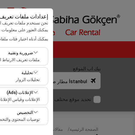
إعدادات ملفات تعريف ا
نحن نستخدم ملفات تعريف الا
يمكنك العثور على معلومات
يمكنك أدناه اختيار فئات ملفا
ضرورية وتقنية
ملفات تعريف الارتباط ال
بيك اب الموقع
تعد ملفات تعريف الارتب
تحليلية
تحليلات الزوار
İstanbul مطار صبيحة كوكجن (SAW)
تتيح لنا ملفات تعريف ال
الإعلانات (Ads)
هذه البيانات لقياس أدا
تحديد موقع مختلف الانزال
الإعلانات وقياس الإعلانا
تتيح لنا ملفات تعريف ال
التخصيص
معدل النقر).
توصيات المحتوى والتخ
الصفحة الرئيسية
مقالات
تأجير السيارات في اسطنب
تُستخدم ملفات تعريف ا