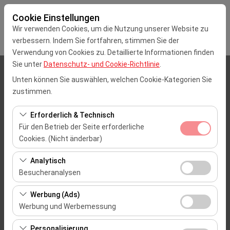
Cookie Einstellungen
Wir verwenden Cookies, um die Nutzung unserer Website zu
verbessern. Indem Sie fortfahren, stimmen Sie der
Verwendung von Cookies zu. Detaillierte Informationen finden
Sie unter
Datenschutz- und Cookie-Richtlinie
.
Abholstation
Unten können Sie auswählen, welchen Cookie-Kategorien Sie
zustimmen.
İstanbul Sabiha Gokcen Flughafen (SAW)
Erforderlich & Technisch
Eine andere Rückgabestation auswählen
Für den Betrieb der Seite erforderliche
Cookies. (Nicht änderbar)
Abholdatum & Zeit
Diese Cookies sind für das ordnungsgemäße
Analytisch
Funktionieren der Website, die Sicherheit, die
09:00
Besucheranalysen
Sitzungsverwaltung und grundlegende Funktionen
Diese Cookies ermöglichen es uns, zu analysieren, wie
erforderlich. Sie können nicht deaktiviert werden.
Rückgabedatum & Zeit
Werbung (Ads)
unsere Website genutzt wird (Besucherzahl,
Werbung und Werbemessung
meistbesuchte Seiten, Nutzerverhalten). Diese Daten
09:00
Diese Cookies ermöglichen es uns, Ihnen auf Ihre
werden verwendet, um die Leistung der Website zu
Personalisierung