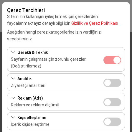
Çerez Tercihleri
Sitemizin kullanışını iyileştirmek için çerezlerden
faydalanmaktayız detaylı bilgi için
Gizlilik ve Çerez Politikası
Aşağıdan hangi çerez kategorilerine izin verdiğinizi
seçebilirsiniz.
Alış Lokasyonu
Gerekli & Teknik
İstanbul Sabiha Gökçen Havalimanı (SAW)
Sayfanın çalışması için zorunlu çerezler.
(Değiştirilemez)
Aracı farklı bir lokasyona bırakacağım
Bu çerezler sitenin doğru şekilde çalışması, güvenlik,
Analitik
oturum yönetimi ve temel işlevler için gereklidir. Devre
Alış Tarih & Saat
Ziyaretçi analizleri
dışı bırakılamaz.
Bu çerezler, sitemizin nasıl kullanıldığını (ziyaretçi sayısı,
09:00
Reklam (Ads)
en çok ziyaret edilen sayfalar, kullanıcı davranışları)
Reklam ve reklam ölçümü
analiz etmemizi sağlar. Bu veriler, web sitesi
Dönüş Tarih & Saat
Bu çerezler, size ilgi alanlarınıza uygun kişiselleştirilmiş
performansını ölçmek ve kullanıcı deneyimini sürekli
Kişiselleştirme
reklamlar göstermemize ve reklam kampanyalarımızın
iyileştirmek için kullanılır.
09:00
İçerik kişiselleştirme
etkinliğini (gösterim sayısı, tıklama oranı) ölçmemize