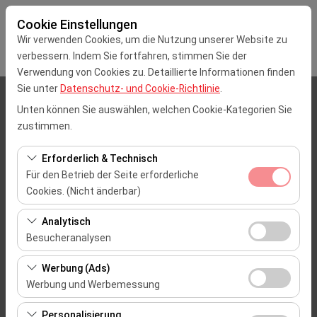
Cookie Einstellungen
Wir verwenden Cookies, um die Nutzung unserer Website zu
verbessern. Indem Sie fortfahren, stimmen Sie der
Verwendung von Cookies zu. Detaillierte Informationen finden
Sie unter
Datenschutz- und Cookie-Richtlinie
.
Abholstation
Unten können Sie auswählen, welchen Cookie-Kategorien Sie
zustimmen.
İstanbul Sabiha Gokcen Flughafen (SAW)
Erforderlich & Technisch
Eine andere Rückgabestation auswählen
Für den Betrieb der Seite erforderliche
Cookies. (Nicht änderbar)
Abholdatum & Zeit
Diese Cookies sind für das ordnungsgemäße
Analytisch
Funktionieren der Website, die Sicherheit, die
09:00
Besucheranalysen
Sitzungsverwaltung und grundlegende Funktionen
Diese Cookies ermöglichen es uns, zu analysieren, wie
erforderlich. Sie können nicht deaktiviert werden.
Rückgabedatum & Zeit
Werbung (Ads)
unsere Website genutzt wird (Besucherzahl,
Werbung und Werbemessung
meistbesuchte Seiten, Nutzerverhalten). Diese Daten
09:00
Diese Cookies ermöglichen es uns, Ihnen auf Ihre
werden verwendet, um die Leistung der Website zu
Personalisierung