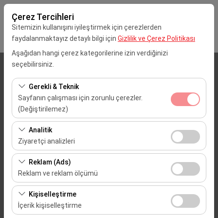
Çerez Tercihleri
Sitemizin kullanışını iyileştirmek için çerezlerden
faydalanmaktayız detaylı bilgi için
Gizlilik ve Çerez Politikası
Aşağıdan hangi çerez kategorilerine izin verdiğinizi
seçebilirsiniz.
Alış Lokasyonu
Gerekli & Teknik
İstanbul Sabiha Gökçen Havalimanı (SAW)
Sayfanın çalışması için zorunlu çerezler.
(Değiştirilemez)
Aracı farklı bir lokasyona bırakacağım
Bu çerezler sitenin doğru şekilde çalışması, güvenlik,
Analitik
oturum yönetimi ve temel işlevler için gereklidir. Devre
Alış Tarih & Saat
Ziyaretçi analizleri
dışı bırakılamaz.
Bu çerezler, sitemizin nasıl kullanıldığını (ziyaretçi sayısı,
09:00
Reklam (Ads)
en çok ziyaret edilen sayfalar, kullanıcı davranışları)
Reklam ve reklam ölçümü
analiz etmemizi sağlar. Bu veriler, web sitesi
Dönüş Tarih & Saat
Bu çerezler, size ilgi alanlarınıza uygun kişiselleştirilmiş
performansını ölçmek ve kullanıcı deneyimini sürekli
Kişiselleştirme
reklamlar göstermemize ve reklam kampanyalarımızın
iyileştirmek için kullanılır.
09:00
İçerik kişiselleştirme
etkinliğini (gösterim sayısı, tıklama oranı) ölçmemize