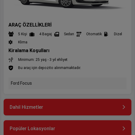
ARAÇ ÖZELLİKLERİ
5 Kişi
4 Bagaj
Sedan
Otomatik
Dizel
Klima
Kiralama Koşulları
Minimum: 25 yaş - 3 yıl ehliyet
Bu araç için depozito alınmamaktadır.
Ford Focus
Dahil Hizmetler
Popüler Lokasyonlar