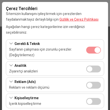
Çerez Tercihleri
Sitemizin kullanışını iyileştirmek için çerezlerden
faydalanmaktayız detaylı bilgi için
Gizlilik ve Çerez Politikası
Aşağıdan hangi çerez kategorilerine izin verdiğinizi
seçebilirsiniz.
Alış Lokasyonu
Gerekli & Teknik
İstanbul Sabiha Gökçen Havalimanı (SAW)
Sayfanın çalışması için zorunlu çerezler.
(Değiştirilemez)
Aracı farklı bir lokasyona bırakacağım
Bu çerezler sitenin doğru şekilde çalışması, güvenlik,
Analitik
oturum yönetimi ve temel işlevler için gereklidir. Devre
Alış Tarih & Saat
Ziyaretçi analizleri
dışı bırakılamaz.
Bu çerezler, sitemizin nasıl kullanıldığını (ziyaretçi sayısı,
09:00
Reklam (Ads)
en çok ziyaret edilen sayfalar, kullanıcı davranışları)
Reklam ve reklam ölçümü
analiz etmemizi sağlar. Bu veriler, web sitesi
Dönüş Tarih & Saat
Bu çerezler, size ilgi alanlarınıza uygun kişiselleştirilmiş
performansını ölçmek ve kullanıcı deneyimini sürekli
Kişiselleştirme
reklamlar göstermemize ve reklam kampanyalarımızın
iyileştirmek için kullanılır.
09:00
İçerik kişiselleştirme
etkinliğini (gösterim sayısı, tıklama oranı) ölçmemize