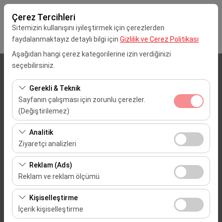
Çerez Tercihleri
Sitemizin kullanışını iyileştirmek için çerezlerden
faydalanmaktayız detaylı bilgi için
Gizlilik ve Çerez Politikası
Aşağıdan hangi çerez kategorilerine izin verdiğinizi
seçebilirsiniz.
Alış Lokasyonu
Gerekli & Teknik
İstanbul Anadolu Yakası
Sayfanın çalışması için zorunlu çerezler.
(Değiştirilemez)
Aracı farklı bir lokasyona bırakacağım
Bu çerezler sitenin doğru şekilde çalışması, güvenlik,
Analitik
oturum yönetimi ve temel işlevler için gereklidir. Devre
Alış Tarih & Saat
Ziyaretçi analizleri
dışı bırakılamaz.
Bu çerezler, sitemizin nasıl kullanıldığını (ziyaretçi sayısı,
09:00
Reklam (Ads)
en çok ziyaret edilen sayfalar, kullanıcı davranışları)
Reklam ve reklam ölçümü
analiz etmemizi sağlar. Bu veriler, web sitesi
Dönüş Tarih & Saat
Bu çerezler, size ilgi alanlarınıza uygun kişiselleştirilmiş
performansını ölçmek ve kullanıcı deneyimini sürekli
Kişiselleştirme
reklamlar göstermemize ve reklam kampanyalarımızın
iyileştirmek için kullanılır.
09:00
İçerik kişiselleştirme
etkinliğini (gösterim sayısı, tıklama oranı) ölçmemize