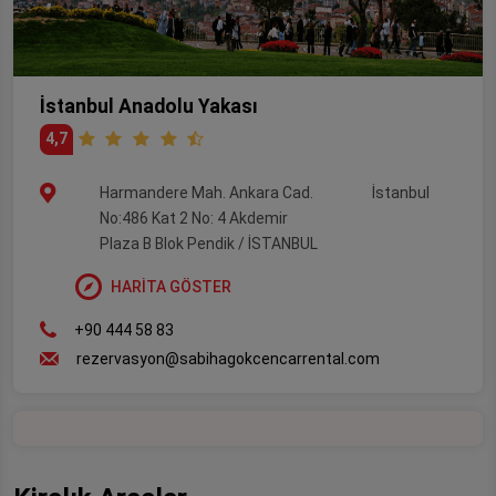
İstanbul Anadolu Yakası
4,7
Harmandere Mah. Ankara Cad.
İstanbul
No:486 Kat 2 No: 4 Akdemir
Plaza B Blok Pendik / İSTANBUL
HARİTA GÖSTER
+90 444 58 83
rezervasyon@sabihagokcencarrental.com