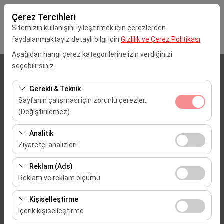
Çerez Tercihleri
Sitemizin kullanışını iyileştirmek için çerezlerden
faydalanmaktayız detaylı bilgi için
Gizlilik ve Çerez Politikası
Aşağıdan hangi çerez kategorilerine izin verdiğinizi
seçebilirsiniz.
Alış Lokasyonu
Gerekli & Teknik
İstanbul Sabiha Gökçen Havalimanı (SAW)
Sayfanın çalışması için zorunlu çerezler.
(Değiştirilemez)
Aracı farklı bir lokasyona bırakacağım
Bu çerezler sitenin doğru şekilde çalışması, güvenlik,
Analitik
oturum yönetimi ve temel işlevler için gereklidir. Devre
Alış Tarih & Saat
Ziyaretçi analizleri
dışı bırakılamaz.
Bu çerezler, sitemizin nasıl kullanıldığını (ziyaretçi sayısı,
09:00
Reklam (Ads)
en çok ziyaret edilen sayfalar, kullanıcı davranışları)
Reklam ve reklam ölçümü
analiz etmemizi sağlar. Bu veriler, web sitesi
Dönüş Tarih & Saat
Bu çerezler, size ilgi alanlarınıza uygun kişiselleştirilmiş
performansını ölçmek ve kullanıcı deneyimini sürekli
Kişiselleştirme
reklamlar göstermemize ve reklam kampanyalarımızın
iyileştirmek için kullanılır.
09:00
İçerik kişiselleştirme
etkinliğini (gösterim sayısı, tıklama oranı) ölçmemize